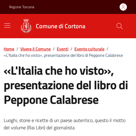
Vai ai contenuti
Vai al footer
Regione Toscana
Comune di Cortona
Home
/
Vivere il Comune
/
Eventi
/
Evento culturale
/
«L'Italia che ho visto», presentazione del libro di Peppone Calabrese
«L'Italia che ho visto»,
presentazione del libro di
Peppone Calabrese
Luoghi, storie e ricette di un paese autentico, questo il motto
del volume (Rai Libri) del giornalista