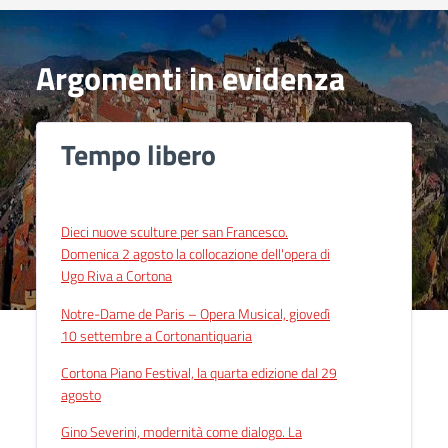
Argomenti in evidenza
Tempo libero
Dieci nuove sculture per san Francesco.
Domenica 2 agosto la collocazione dell'opera di
Ugo Riva a Cortona
Notre-Dame de Paris – Opera Musical, giovedì
10 settembre a Cortonantiquaria
Cortona Piano Festival, la quarta edizione dal 29
agosto
Gino Severini, modernità come dialogo. La