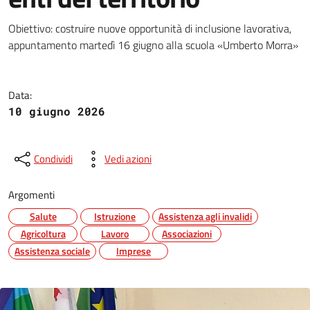
Slin, Senza lasciare indietro ne
Obiettivo: costruire nuove opportunità di inclusione lavorativa,
appuntamento martedì 16 giugno alla scuola «Umberto Morra»
Data:
10 giugno 2026
Condividi
Vedi azioni
Argomenti
Salute
Istruzione
Assistenza agli invalidi
Agricoltura
Lavoro
Associazioni
Assistenza sociale
Imprese