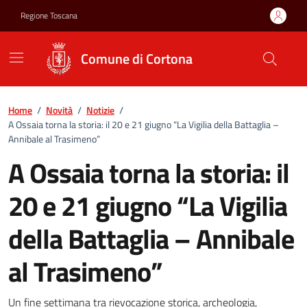
Vai ai contenuti
Vai al footer
Regione Toscana
Comune di Cortona
Home
/
Novità
/
Notizie
/
A Ossaia torna la storia: il 20 e 21 giugno “La Vigilia della Battaglia –
Annibale al Trasimeno”
A Ossaia torna la storia: il
20 e 21 giugno “La Vigilia
della Battaglia – Annibale
al Trasimeno”
Un fine settimana tra rievocazione storica, archeologia,