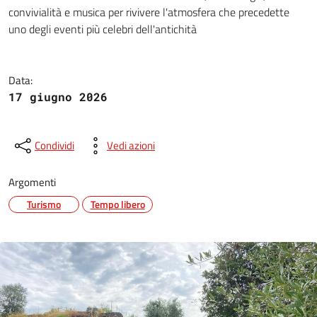
A Ossaia torna la storia: il 20 e
convivialità e musica per rivivere l'atmosfera che precedette
uno degli eventi più celebri dell'antichità
Data:
17 giugno 2026
Condividi
Vedi azioni
Argomenti
Turismo
Tempo libero