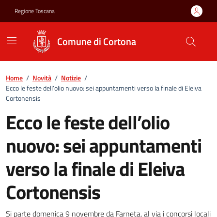
Vai ai contenuti
Vai al footer
Regione Toscana
Comune di Cortona
Home
/
Novità
/
Notizie
/
Ecco le feste dell’olio nuovo: sei appuntamenti verso la finale di Eleiva
Cortonensis
Ecco le feste dell’olio
nuovo: sei appuntamenti
verso la finale di Eleiva
Cortonensis
Si parte domenica 9 novembre da Farneta, al via i concorsi locali