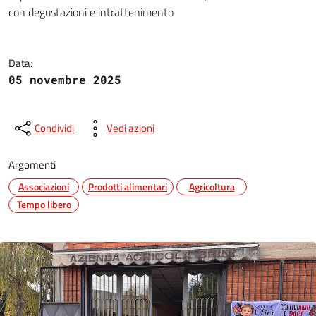
Ecco le feste dell’olio nuovo: s
con degustazioni e intrattenimento
Data:
05 novembre 2025
Condividi
Vedi azioni
Argomenti
Associazioni
Prodotti alimentari
Agricoltura
Tempo libero