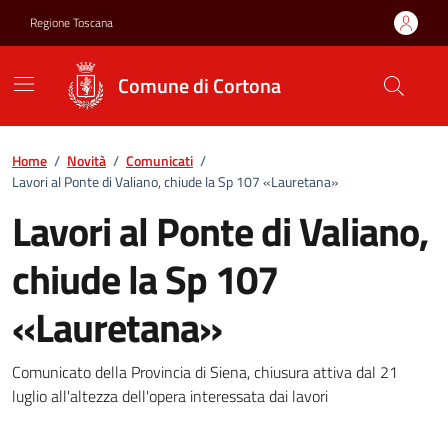
Vai ai contenuti
Vai al footer
Regione Toscana
Comune di Cortona
Home
/
Novità
/
Comunicati
/
Lavori al Ponte di Valiano, chiude la Sp 107 «Lauretana»
Lavori al Ponte di Valiano,
chiude la Sp 107
«Lauretana»
Lavori al Ponte di Valiano, chi
Comunicato della Provincia di Siena, chiusura attiva dal 21
luglio all'altezza dell'opera interessata dai lavori