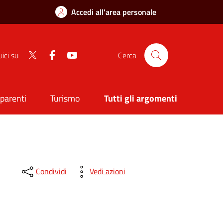
Accedi all'area personale
Twitter
Facebook
Youtube
ici su
Cerca
sparenti
Turismo
Tutti gli argomenti
Condividi
Vedi azioni