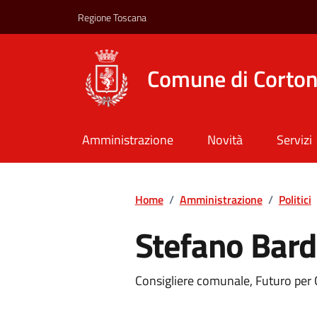
Vai ai contenuti
Vai al footer
Regione Toscana
Comune di Corto
Amministrazione
Novità
Servizi
Home
/
Amministrazione
/
Politici
Stefano Barde
Consigliere comunale, Futuro per