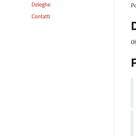
Deleghe
Po
Contatti
D
0
F