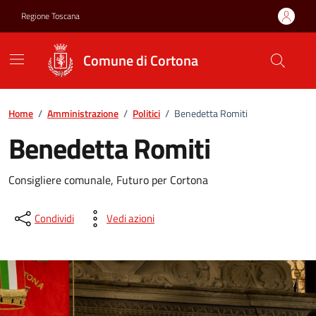
Vai ai contenuti
Vai al footer
Regione Toscana
Comune di Cortona
Home
/
Amministrazione
/
Politici
/
Benedetta Romiti
Benedetta Romiti
Consigliere comunale, Futuro per Cortona
Condividi
Vedi azioni